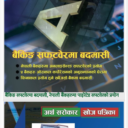
बैंकिङ सफ्टवेरमा बदमासी, नेपाली बैंकहरुमा पाइरेटेड सफ्टवेरको प्रयोग