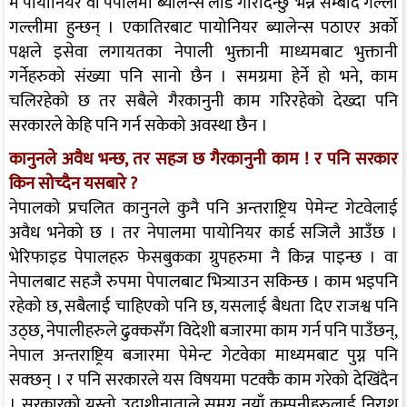
म पायोनियर वा पेपालमा ब्यालेन्स लोड गरिदिन्छु’ भन्ने सम्बाद गल्ली
गल्लीमा हुन्छन् । एकातिरबाट पायोनियर ब्यालेन्स पठाएर अर्को
पक्षले इसेवा लगायतका नेपाली भुक्तानी माध्यमबाट भुक्तानी
गर्नेहरुको संख्या पनि सानो छैन । समग्रमा हेर्ने हो भने, काम
चलिरहेको छ तर सबैले गैरकानुनी काम गरिरहेको देख्दा पनि
सरकारले केहि पनि गर्न सकेको अवस्था छैन ।
कानुनले अवैध भन्छ, तर सहज छ गैरकानुनी काम ! र पनि सरकार
किन सोच्दैन यसबारे ?
नेपालको प्रचलित कानुनले कुनै पनि अन्तराष्ट्रिय पेमेन्ट गेटवेलाई
अवैध भनेको छ । तर नेपालमा पायोनियर कार्ड सजिलै आउँछ ।
भेरिफाइड पेपालहरु फेसबुकका ग्रुपहरुमा नै किन्न पाइन्छ । वा
नेपालबाट सहजै रुपमा पेपालबाट भित्र्याउन सकिन्छ । काम भइपनि
रहेको छ, सबैलाई चाहिएको पनि छ, यसलाई बैधता दिए राजश्व पनि
उठ्छ, नेपालीहरुले ढुक्कसँग विदेशी बजारमा काम गर्न पनि पाउँछन्,
नेपाल अन्तराष्ट्रिय बजारमा पेमेन्ट गेटवेका माध्यमबाट पुग्न पनि
सक्छन् । र पनि सरकारले यस विषयमा पटक्कै काम गरेको देखिंदैन
। सरकारको यस्तो उदाशीनाताले समग्र नयाँ कम्पनीहरुलाई निराश