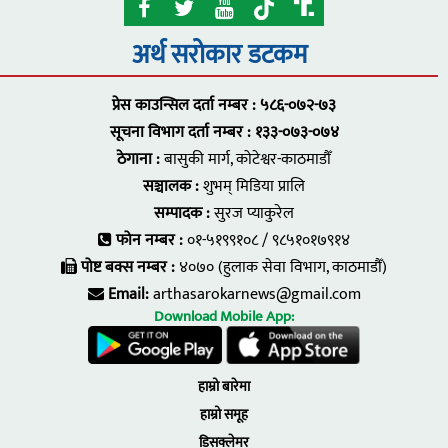
अर्थ सरोकार डटकम
प्रेस काउन्सिल दर्ता नम्बर : ५८६-०७२-७३
सूचना विभाग दर्ता नम्बर : १३३-०७३-०७४
ठेगाना :
बासुकी मार्ग, कोटेश्वर-काठमाडौँ
सञ्चालक :
शुभम् मिडिया प्रालि
सम्पादक :
सुरज प्याकुरेल
फोन नम्बर :
०१-५१९९१०८ / ९८५१०१७९१४
पोष्ट बक्स नम्बर :
४०७० (हुलाक सेवा विभाग, काठमाडौँ)
Email:
arthasarokarnews@gmail.com
Download Mobile App:
हाम्रो बारेमा
हाम्रो समूह
डिसक्लेमर