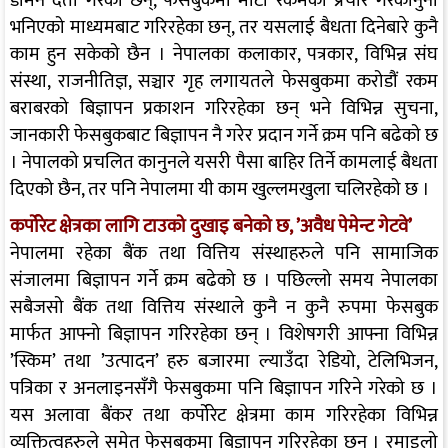
डोमेन दर्ता गरेका छन्, फेसबुकमा मोटो रकमको प्रचार गैरकानुनी
भनिएको माध्यमबाट गरिरहेका छन्, तर यसलाई बैधता दिनेबारे कुनै
काम हुन सकेको छैन । नेपालका कलाकार, पत्रकार, विभिन्न संघ
संस्था, राजनीतिज्ञ, सञ्चार गृह लगायतले फेसबुकमा करोडौं रकम
बराबरको बिज्ञापन प्रकाशन गरिरहेका छन् भने विभिन्न सुचना,
जानकारी फेसबुकबाट बिज्ञापन नै गरेर प्रदान गर्ने क्रम पनि बढेको छ
। नेपालको प्रचलित कानुनले यसरी पैसा बाहिर तिर्ने कामलाई बैधता
दिएको छैन, तर पनि नेपालमा यी काम खुल्लमखुला चलिरहेको छ ।
कर्पोरेट क्षेत्रका लागि टाउको दुखाइ बनेको छ, ’अवैध पेमेन्ट गेटवे’
नेपालमा रहेका बैंक तथा वित्तिय संस्थाहरुले पनि सामाजिक
संजालमा बिज्ञापन गर्ने क्रम बढेको छ । पछिल्लो समय नेपालका
सबैजसो बैंक तथा वित्तिय संस्थाले कुनै न कुनै रुपमा फेसबुक
मार्फत आफ्नो बिज्ञापन गरिरहेका छन् । विशेषगरी आफ्ना विभिन्न
’स्किम’ तथा ’उत्पादन’ हरु बजारमा ल्याउँदा रेडियो, टेलिभिजन,
पत्रिका र अनलाइनसँगै फेसबुकमा पनि बिज्ञापन गरिने गरेको छ ।
यस अलावा बैंकर तथा कर्पोरेट क्षेत्रमा काम गरिरहेका विभिन्न
व्यक्तित्वहरुले समेत फेसबुकमा बिज्ञापन गरिरहेका छन् । रमाइलो