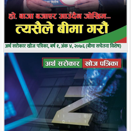
अर्थ सरोकार खोज पत्रिका, बर्ष १, अंक ४, २०७६ (बीमा सचेतना विशेष)