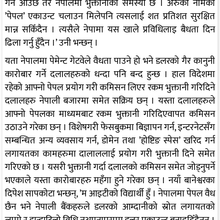
गर्न आउँछ तर नेपालमा भुक्तानीको समस्या छ । अरुको नामको
’पेपल’ एकाउन्ट चलाउन मिलेपनि त्यसलाई शत प्रतिशत सुरक्षित
मान्न सकिँदैन । त्यसैले नेपामा यस खाले प्रविधिलाइ बैधता दिन
ढिला गर्नु हुँदैन ।’ उनी भन्छन् ।
यता नेपालमा पेमेन्ट गेटवेले वैधता पाउने हो भने डलरको गैर कानुनी
कारोबार गर्ने दलालहरुको धन्दा पनि बन्द हुन्छ । हाल विदेशमा
रहेको आफ्नो पेपल प्रयोग गरी कमिसन लिएर रकम भुक्तानी गरिदिने
दलालहरु नेपाली बजारमा समेत सक्रिय छन् । यस्ता दलालहरुले
आफ्नो पेपलका माध्यमबाट रकम भुक्तानी गरिदिएवापत कमिसन
उठाउने गरेका छन् । विशेषगरी फेसबुकमा बिज्ञापन गर्न, इन्टरनेटसँग
सम्बन्धित अन्य व्यवसाय गर्न, डोमेन तथा ’होष्टिङ स्पेस’ खरिद गर्न
लगायतका कामहरुमा दालाललाई प्रयोग गरी भुक्तानी दिने समेत
गरिएको छ । यसरी भुक्तानी गर्दा दलालको कमिसन समेत जोड्नुपर्ने
भएकाले यस्ता कारोबारहरु महँगा हुने गरेका छन् । नयाँ बानेश्वरका
दिपेश सापकोटा भन्छन्, ’म आइटीको विद्यार्थी हुँ । नेपालमा पेपल वैध
छैन भने नेपाली बैंकहरुले डलरको आम्दानीको स्रोत लगायतको